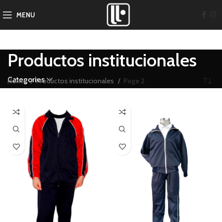
MENU
Productos institucionales
Categories
Home
Productos institucionales
Page 2