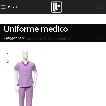
MENU
Uniforme medico
Categories
Home
Products tagged “Uniforme medico”