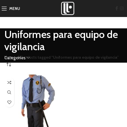
MENU
Uniformes para equipo de
vigilancia
Home
Products tagged “Uniformes para equipo de vigilancia”
Categories